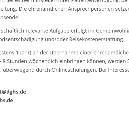
. Sei es beim Erstellen ihrer Patientenverfügung, bei
leitung. Die ehrenamtlichen Ansprechpersonen setzen 
ensende.
schaftlich relevante Aufgabe erfolgt im Gemeinwohli
andsentschädigung und/oder Reisekostenerstattung.
stens 1 Jahr) an der Übernahme einer ehrenamtlichen
6 – 8 Stunden wöchentlich einbringen können, werden 
nd, überwiegend durch Onlineschulungen. Bei Interesse
t@dghs.de
hs.de