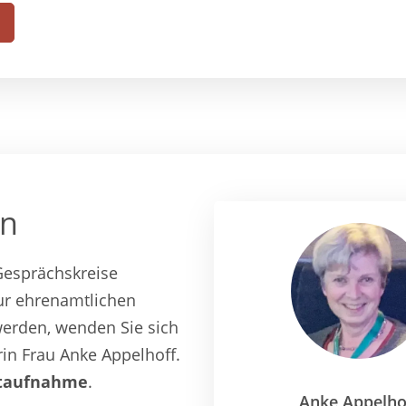
in
Gesprächskreise
zur ehrenamtlichen
werden, wenden Sie sich
in Frau Anke Appelhoff.
taufnahme
.
Anke Appelho