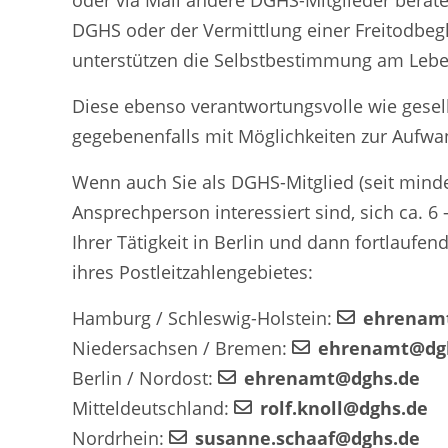
oder via Mail andere DGHS-Mitglieder beraten
DGHS oder der Vermittlung einer Freitodbeg
unterstützen die Selbstbestimmung am Leb
Diese ebenso verantwortungsvolle wie gesell
gegebenenfalls mit Möglichkeiten zur Aufw
Wenn auch Sie als DGHS-Mitglied (seit minde
Ansprechperson interessiert sind, sich ca. 
Ihrer Tätigkeit in Berlin und dann fortlaufe
ihres Postleitzahlengebietes:
Hamburg / Schleswig-Holstein:
ehrenam
Niedersachsen / Bremen:
ehrenamt@dg
Berlin / Nordost:
ehrenamt@dghs.de
Mitteldeutschland:
rolf.knoll@dghs.de
Nordrhein:
susanne.schaaf@dghs.de