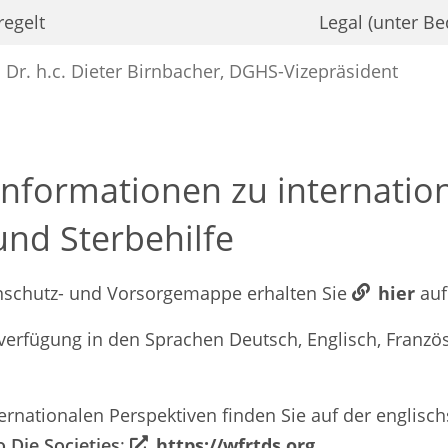
regelt
Legal (unter B
 Dr. h.c. Dieter Birnbacher, DGHS-Vizepräsident
nformationen zu internatio
nd Sterbehilfe
tenschutz- und Vorsorgemappe erhalten Sie
hier
auf
erfügung in den Sprachen Deutsch, Englisch, Französ
ternationalen Perspektiven finden Sie auf der englis
 Die Societies
:
https://wfrtds.org
.